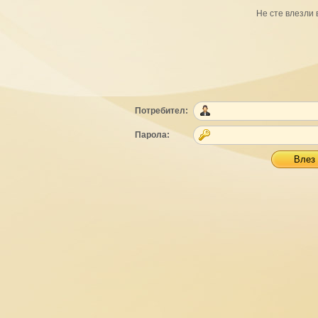
Не сте влезли 
Потребител:
Парола: